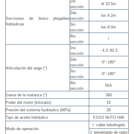
1ra
el 10.5m
sección
2da
los 9.2m
Secciones de brazo plegables
sección
hidráulicas
3ro
los 8.0m
sección
4ta
/
sección
1ra
- 4.2~82.5
sección
2da
0°~180°
sección
Articulación del auge (°)
3ro
0°~180°
sección
4ta
N/A
sección
Gama de la matanza (°)
360
Poder del motor (kilovatio)
15
Presión del sistema hydráulico (MPa)
28
Tipo de aceite hidráulico
ESSO NUTO H46
cable teledirigido
1.
Modo de operación
teledirigido de radio
2.