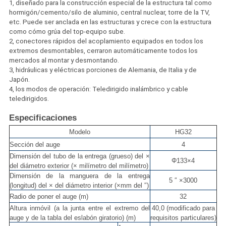
1, diseñado para la construcción especial de la estructura tal como
hormigón/cemento/silo de aluminio, central nuclear, torre de la TV,
etc. Puede ser anclada en las estructuras y crece con la estructura
como cómo grúa del top-equipo sube.
2, conectores rápidos del acoplamiento equipados en todos los
extremos desmontables, cerraron automáticamente todos los
mercados al montar y desmontando.
3, hidráulicas y eléctricas porciones de Alemania, de Italia y de
Japón.
4, los modos de operación: Teledirigido inalámbrico y cable
teledirigidos.
Especificaciones
Modelo
HG32
Sección del auge
4
Dimensión del tubo de la entrega (grueso) del ×
Φ133×4
del diámetro exterior (× milímetro del milímetro)
Dimensión de la manguera de la entrega
5 ″ ×3000
(longitud) del × del diámetro interior (×mm del ″)
Radio de poner el auge (m)
32
Altura inmóvil (a la junta entre el extremo del
40,0 (modificado para
auge y de la tabla del eslabón giratorio) (m)
requisitos particulares)