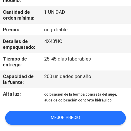
modelo:
Cantidad de
1 UNIDAD
CONTROL
orden mínima:
DE
Precio:
negotiable
CALIDAD
Detalles de
4X40'HQ
empaquetado:
ÉNTRENOS
Tiempo de
25-45 días laborables
EN
entrega:
CONTACTO
Capacidad de
200 unidades por año
CON
la fuente:
Alta luz:
,
colocación de la bomba concreta del auge
NOTICIAS
auge de colocación concreto hidráulico
MEJOR PRECIO
PIDA
UNA