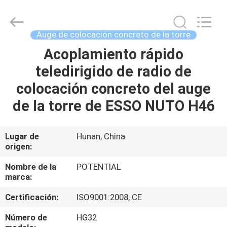
Changsha
Keda
Intelligent
Equipments
Incorporated
Auge de colocación concreto de la torre
Company.
All
Acoplamiento rápido
HOGAR
Rights
Reserved.
teledirigido de radio de
PRODUCTOS
colocación concreto del auge
de la torre de ESSO NUTO H46
SOBRE
NOSOTROS
Lugar de
Hunan, China
origen:
VIAJE
Nombre de la
POTENTIAL
marca:
DE
Certificación:
ISO9001:2008, CE
LA
FÁBRICA
Número de
HG32