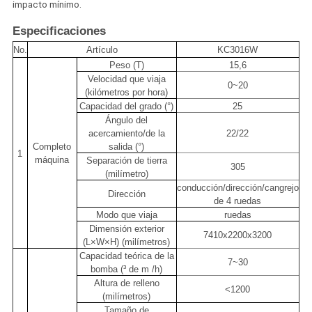
impacto mínimo.
Especificaciones
No.
Artículo
KC3016W
Peso (T)
15,6
Velocidad que viaja
0~20
(kilómetros por hora)
Capacidad del grado (°)
25
Ángulo del
acercamiento/de la
22/22
Completo
salida (°)
1
máquina
Separación de tierra
305
(milímetro)
conducción/dirección/cangrejo
Dirección
de 4 ruedas
Modo que viaja
ruedas
Dimensión exterior
7410x2200x3200
(L×W×H) (milímetros)
Capacidad teórica de la
7~30
bomba (³ de m /h)
Altura de relleno
<1200
(milímetros)
Tamaño de