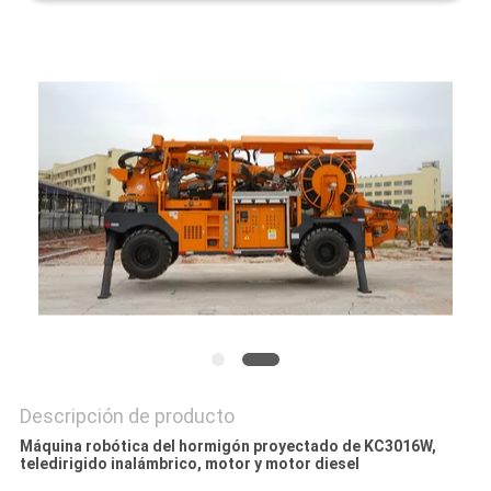
CITA
MAPA
DEL
SITIO
PRIVACY
POLICY
Descripción de producto
Máquina robótica del hormigón proyectado de KC3016W,
teledirigido inalámbrico, motor y motor diesel