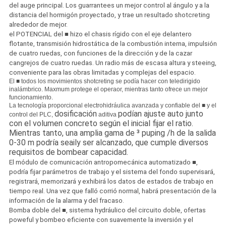
del auge principal. Los guarrantees un mejor control al ángulo y a la
distancia del hormigón proyectado, y trae un resultado shotcreting
alrededor de mejor.
el POTENCIAL del ■ hizo el chasis rígido con el eje delantero
flotante, transmisión hidrostática de la combustión interna, impulsión
de cuatro ruedas, con funciones de la dirección y de la cazar
cangrejos de cuatro ruedas. Un radio más de escasa altura y steeing,
conveniente para las obras limitadas y complejas del espacio.
El ■ todos los movimientos shotcreting se podía hacer con teledirigido
inalámbrico. Maxmum protege el operaor, mientras tanto ofrece un mejor
funcionamiento.
La tecnología proporcional electrohidráulica avanzada y confiable del ■ y el
dosificación
podían ajuste auto junto
control del PLC,
aditiva
con el volumen concreto según el inicial fijar el ratio.
Mientras tanto, una amplia gama de ³ puping /h de la salida
0-30 m podría seaily ser alcanzado, que cumple diversos
requisitos de bombear capacidad.
El módulo de comunicación antropomecánica automatizado ■,
podría fijar parámetros de trabajo y el sistema del fondo supervisará,
registrará, memorizará y exhibirá los datos de estados de trabajo en
tiempo real. Una vez que falló corrió normal, habrá presentación de la
información de la alarma y del fracaso.
Bomba doble del ■, sistema hydráulico del circuito doble, ofertas
poweful y bombeo eficiente con suavemente la inversión y el