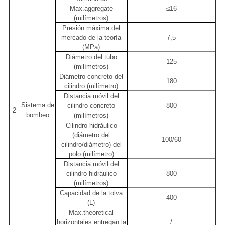
Max.aggregate
≤16
(milímetros)
Presión máxima del
mercado de la teoría
7,5
(MPa)
Diámetro del tubo
125
(milímetros)
Diámetro concreto del
180
cilindro (milímetro)
Distancia móvil del
Sistema de
cilindro concreto
800
2
bombeo
(milímetros)
Cilindro hidráulico
(diámetro del
100/60
cilindro/diámetro) del
polo (milímetro)
Distancia móvil del
cilindro hidráulico
800
(milímetros)
Capacidad de la tolva
400
(L)
Max.theoretical
horizontales entregan la
/