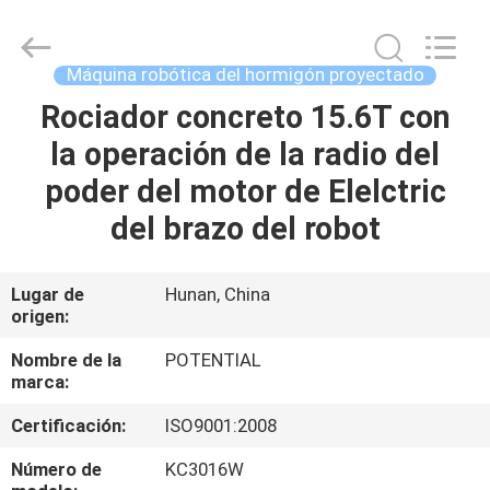
Changsha
Keda
Intelligent
Equipments
Incorporated
Máquina robótica del hormigón proyectado
Company.
All
Rociador concreto 15.6T con
HOGAR
Rights
Reserved.
la operación de la radio del
PRODUCTOS
poder del motor de Elelctric
del brazo del robot
SOBRE
NOSOTROS
Lugar de
Hunan, China
origen:
VIAJE
Nombre de la
POTENTIAL
marca:
DE
Certificación:
ISO9001:2008
LA
FÁBRICA
Número de
KC3016W