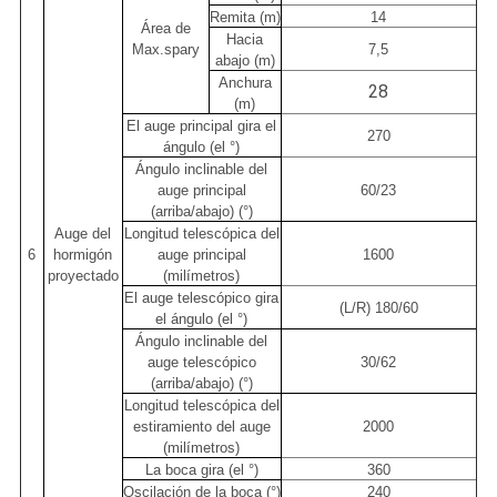
Remita (m)
14
Área de
Hacia
Max.spary
7,5
abajo (m)
Anchura
28
(m)
El auge principal gira el
270
ángulo (el °)
Ángulo inclinable del
auge principal
60/23
(arriba/abajo) (°)
Auge del
Longitud telescópica del
6
hormigón
auge principal
1600
proyectado
(milímetros)
El auge telescópico gira
(L/R) 180/60
el ángulo (el °)
Ángulo inclinable del
auge telescópico
30/62
(arriba/abajo) (°)
Longitud telescópica del
estiramiento del auge
2000
(milímetros)
La boca gira (el °)
360
Oscilación de la boca (°)
240