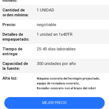
modelo:
Cantidad de
1 UNIDAD
CONTROL
orden mínima:
DE
Precio:
negotiable
CALIDAD
Detalles de
1 unidad en 1x40'FR
empaquetado:
ÉNTRENOS
Tiempo de
25-45 días laborables
EN
entrega:
CONTACTO
Capacidad de
300 unidades por año
CON
la fuente:
Alta luz:
,
Máquina concreta del hormigón proyectado
NOTICIAS
,
equipo de rociadura concreto
Rociador concreto con el brazo del robot
PIDA
MEJOR PRECIO
UNA