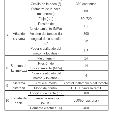
Cepillo de la boca (°)
360 continuos
Diámetro de la boca
80
(milímetros)
Flujo (l./h)
60~720
Presión de
1,2
funcionamiento (MPa)
Añadido
Volumn del tanque (L)
500
7
sistema
Longitud de la succión
3M
(m)
Poder clasificado del
1,5
motor (kilovatios)
Flujo (l/min)
14
Presión de
Sistema de
14
8
funcionamiento (MPa)
la limpieza
Poder clasificado del
4
motor (kilovatios)
Sistema
Actúe el modo
control inalámbrico del romote
9
eléctrico
Modo de control
PLC + pantalla táctil
Longitud de cable (m)
100
Carrete de
Fuente de energía
10
380/50 (opcional)
cable
(V/Hz)
Corriente eléctrica (A)
400