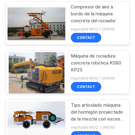
Compresor de aire a
bordo de la máquina
concreta del rociador
negotiable MOQ:1 UNIDAD
CONTACT
Máquina de rociadura
concreta robótica KS80
KP25
negotiable MOQ:1 UNIDAD
CONTACT
Tipo articulado máquina
del hormigón proyectado
de la mezcla con exceso
de agua de KC2008J
negotiable MOQ:1 UNIDAD