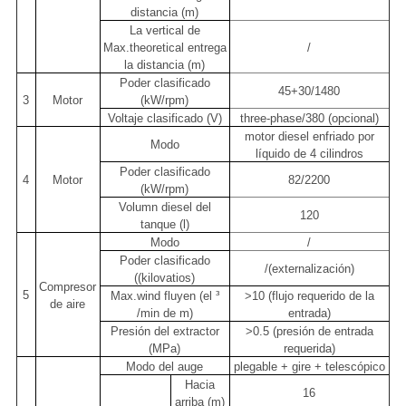
distancia (m)
La vertical de
Max.theoretical entrega
/
la distancia (m)
Poder clasificado
45+30/1480
3
Motor
(kW/rpm)
Voltaje clasificado (V)
three-phase/380 (opcional)
motor diesel enfriado por
Modo
líquido de 4 cilindros
Poder clasificado
4
Motor
82/2200
(kW/rpm)
Volumn diesel del
120
tanque (l)
Modo
/
Poder clasificado
/(externalización)
((kilovatios)
Compresor
5
Max.wind fluyen (el ³
>10 (flujo requerido de la
de aire
/min de m)
entrada)
Presión del extractor
>0.5 (presión de entrada
(MPa)
requerida)
Modo del auge
plegable + gire + telescópico
Hacia
16
arriba (m)