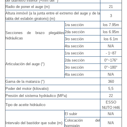
del diámetro interior (×mm del ″)
Radio de poner el auge (m)
21
Altura inmóvil (a la junta entre el extremo del auge y de la
3
tabla del eslabón giratorio) (m)
1ra sección
los 7.95m
2da sección
los 6.95m
Secciones de brazo plegables
hidráulicas
3ro sección
los 6.1m
4ta sección
N/A
1ra sección
- 1~87
2da sección
0°~176°
Articulación del auge (°)
3ro sección
0°~180°
4ta sección
N/A
Gama de la matanza (°)
360
Poder del motor (kilovatio)
5,5
Presión del sistema hydráulico (MPa)
22
ESSO
Tipo de aceite hidráulico
NUTO H46
El subir
N/A
Colocación del
Intervalo del bastidor que sube (m)
N/A
hormigón