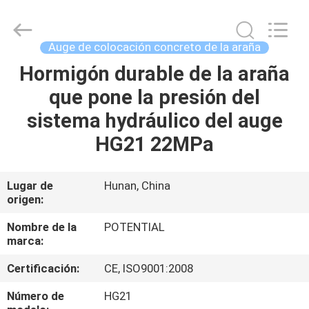
Changsha
Keda
Intelligent
Equipments
Incorporated
Auge de colocación concreto de la araña
Company.
All
Hormigón durable de la araña
HOGAR
Rights
Reserved.
que pone la presión del
PRODUCTOS
sistema hydráulico del auge
HG21 22MPa
SOBRE
NOSOTROS
Lugar de
Hunan, China
origen:
VIAJE
Nombre de la
POTENTIAL
marca:
DE
Certificación:
CE, ISO9001:2008
LA
FÁBRICA
Número de
HG21