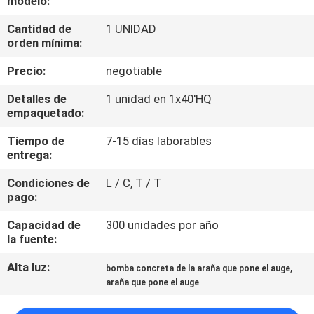
modelo:
Cantidad de
1 UNIDAD
CONTROL
orden mínima:
DE
Precio:
negotiable
CALIDAD
Detalles de
1 unidad en 1x40'HQ
empaquetado:
ÉNTRENOS
Tiempo de
7-15 días laborables
EN
entrega:
CONTACTO
Condiciones de
L / C, T / T
CON
pago:
Capacidad de
300 unidades por año
NOTICIAS
la fuente:
Alta luz:
,
bomba concreta de la araña que pone el auge
PIDA
araña que pone el auge
UNA