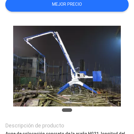
MEJOR PRECIO
CITA
MAPA
DEL
SITIO
PRIVACY
POLICY
Descripción de producto
Auge de colocación concreto de la araña HG21, longitud del