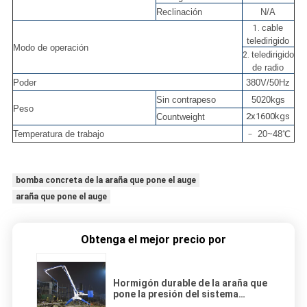
Reclinación
N/A
cable
1.
teledirigido
Modo de operación
teledirigido
2.
de radio
Poder
380V/50Hz
Sin contrapeso
5020kgs
Peso
2x1600kgs
Countweight
Temperatura de trabajo
﹣ 20~48℃
bomba concreta de la araña que pone el auge
araña que pone el auge
Obtenga el mejor precio por
Hormigón durable de la araña que
pone la presión del sistema
hydráulico del auge HG21 22MPa